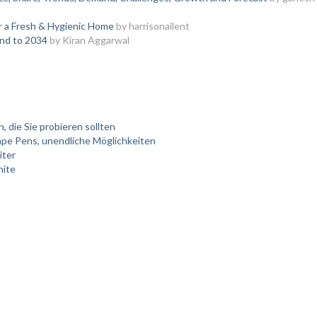
r a Fresh & Hygienic Home
by harrisonailent
and to 2034
by Kiran Aggarwal
, die Sie probieren sollten
ape Pens, unendliche Möglichkeiten
iter
nite