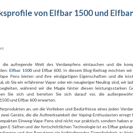
profile von Elfbar 1500 und Elfba
ws
 die aufregende Welt des Verdampfens eintauchen und die kom
nden:
Elfbar 1500
und Elfbar 600. In diesem Blog-Beitrag möchten wir
pe Pens bieten und ihre einzigartigen Eigenschaften und die köst
, ob Sie ein erfahrener Vaper oder ein neugieriger Neuling sind, wir la
begleiten, während wir die Magie hinter diesen leistungsstarken G
nen Sie sich und bereiten Sie sich darauf vor, die außergewöhn
 1500 und Elfbar 600 erwarten.
erprodukten an, um die Vorlieben und Bedürfnisse eines jeden Verda
d zwei Geräte, die die Aufmerksamkeit der Vaping-Enthusiasten erregt 
kompakten Einweg-Vape-Pens sind nicht nur praktisch, sondern haben e
gen E-Säften und der fortschrittlichen Technologie ist es Elfbar gelung
ufangen und den Benutzern ein befriedigendes Dampferlebnis zu biet