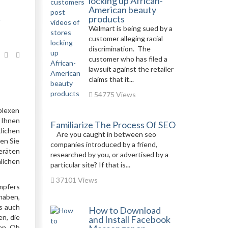
locking up African-
American beauty
r
products
Walmart is being sued by a
customer alleging racial
discrimination. The
customer who has filed a
lawsuit against the retailer
claims that it...
54775 Views
plexen
 Ihnen
Familiarize The Process Of SEO
lichen
Are you caught in between seo
den Sie
companies introduced by a friend,
eräten
researched by you, or advertised by a
lichen
particular site? If that is...
37101 Views
mpfers
haben,
s auch
How to Download
en, die
and Install Facebook
en. Ob