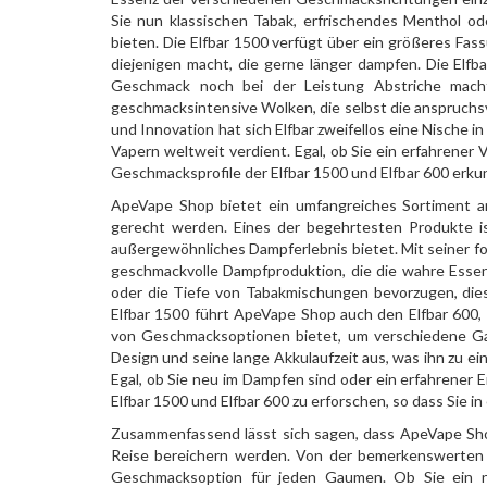
Sie nun klassischen Tabak, erfrischendes Menthol o
bieten. Die Elfbar 1500 verfügt über ein größeres Fass
diejenigen macht, die gerne länger dampfen. Die Elfb
Geschmack noch bei der Leistung Abstriche macht
geschmacksintensive Wolken, die selbst die anspruchs
und Innovation hat sich Elfbar zweifellos eine Nische i
Vapern weltweit verdient. Egal, ob Sie ein erfahrener 
Geschmacksprofile der Elfbar 1500 und Elfbar 600 erku
ApeVape Shop bietet ein umfangreiches Sortiment an
gerecht werden. Eines der begehrtesten Produkte is
außergewöhnliches Dampferlebnis bietet. Mit seiner for
geschmackvolle Dampfproduktion, die die wahre Essenz
oder die Tiefe von Tabakmischungen bevorzugen, die
Elfbar 1500 führt ApeVape Shop auch den Elfbar 600,
von Geschmacksoptionen bietet, um verschiedene Ga
Design und seine lange Akkulaufzeit aus, was ihn zu ei
Egal, ob Sie neu im Dampfen sind oder ein erfahrener 
Elfbar 1500 und Elfbar 600 zu erforschen, so dass Sie
Zusammenfassend lässt sich sagen, dass ApeVape Sho
Reise bereichern werden. Von der bemerkenswerten E
Geschmacksoption für jeden Gaumen. Ob Sie ein ne