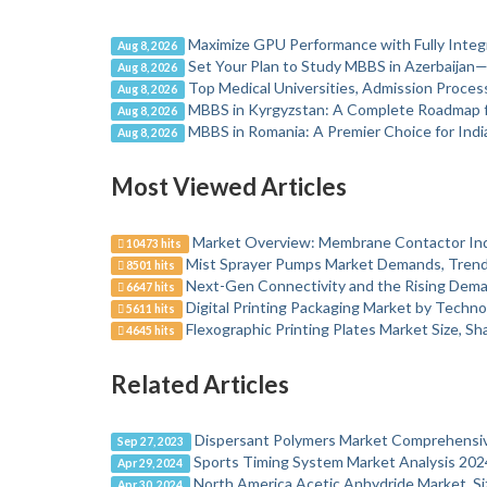
Maximize GPU Performance with Fully Integr
Aug 8, 2026
Set Your Plan to Study MBBS in Azerbaijan
Aug 8, 2026
Top Medical Universities, Admission Process
Aug 8, 2026
MBBS in Kyrgyzstan: A Complete Roadmap f
Aug 8, 2026
MBBS in Romania: A Premier Choice for Indi
Aug 8, 2026
Most Viewed Articles
Market Overview: Membrane Contactor In
10473 hits
Mist Sprayer Pumps Market Demands, Trends
8501 hits
Next-Gen Connectivity and the Rising Dema
6647 hits
Digital Printing Packaging Market by Techno
5611 hits
Flexographic Printing Plates Market Size, S
4645 hits
Related Articles
Dispersant Polymers Market Comprehensiv
Sep 27, 2023
Sports Timing System Market Analysis 202
Apr 29, 2024
North America Acetic Anhydride Market, Si
Apr 30, 2024