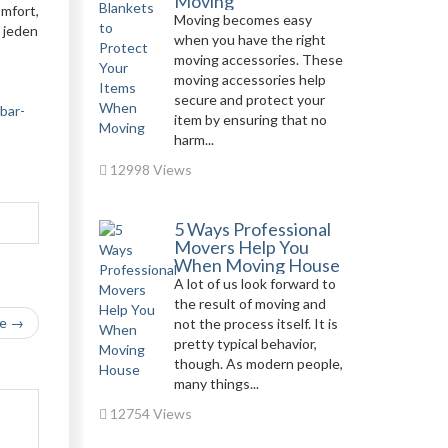
Moving
mfort,
Moving becomes easy
 jeden
when you have the right
moving accessories. These
moving accessories help
secure and protect your
bar-
item by ensuring that no
harm...
12998 Views
5 Ways Professional
Movers Help You
When Moving House
A lot of us look forward to
the result of moving and
le →
not the process itself. It is
pretty typical behavior,
though. As modern people,
many things...
12754 Views