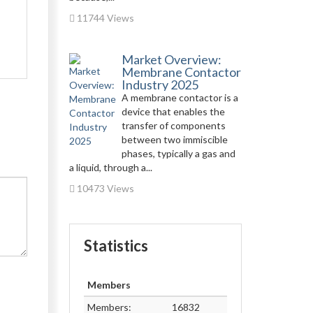
11744 Views
Market Overview:
Membrane Contactor
Industry 2025
A membrane contactor is a
device that enables the
transfer of components
between two immiscible
phases, typically a gas and
a liquid, through a...
10473 Views
Statistics
Members
Members:
16832