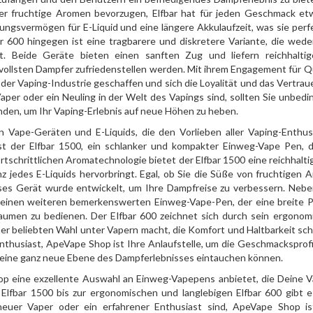
der fruchtige Aromen bevorzugen, Elfbar hat für jeden Geschmack et
ungsvermögen für E-Liquid und eine längere Akkulaufzeit, was sie perf
ar 600 hingegen ist eine tragbarere und diskretere Variante, die wede
. Beide Geräte bieten einen sanften Zug und liefern reichhalti
vollsten Dampfer zufriedenstellen werden. Mit ihrem Engagement für Qu
n der Vaping-Industrie geschaffen und sich die Loyalität und das Vertra
Vaper oder ein Neuling in der Welt des Vapings sind, sollten Sie unbedi
nden, um Ihr Vaping-Erlebnis auf neue Höhen zu heben.
 Vape-Geräten und E-Liquids, die den Vorlieben aller Vaping-Enthus
t der Elfbar 1500, ein schlanker und kompakter Einweg-Vape Pen, d
tschrittlichen Aromatechnologie bietet der Elfbar 1500 eine reichhalt
 jedes E-Liquids hervorbringt. Egal, ob Sie die Süße von fruchtigen 
ses Gerät wurde entwickelt, um Ihre Dampfreise zu verbessern. Neb
 einen weiteren bemerkenswerten Einweg-Vape-Pen, der eine breite P
umen zu bedienen. Der Elfbar 600 zeichnet sich durch sein ergonom
ner beliebten Wahl unter Vapern macht, die Komfort und Haltbarkeit sc
Enthusiast, ApeVape Shop ist Ihre Anlaufstelle, um die Geschmacksprofi
 in eine ganz neue Ebene des Dampferlebnisses eintauchen können.
p eine exzellente Auswahl an Einweg-Vapepens anbietet, die Deine V
lfbar 1500 bis zur ergonomischen und langlebigen Elfbar 600 gibt e
uer Vaper oder ein erfahrener Enthusiast sind, ApeVape Shop is