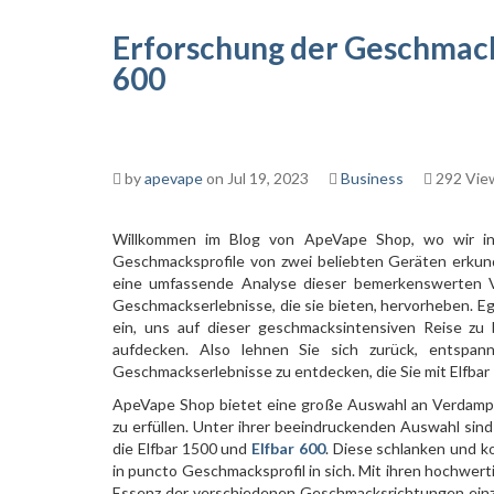
Erforschung der Geschmacks
600
by
apevape
on Jul 19, 2023
Business
292 Vie
Willkommen im Blog von ApeVape Shop, wo wir in
Geschmacksprofile von zwei beliebten Geräten erku
eine umfassende Analyse dieser bemerkenswerten Va
Geschmackserlebnisse, die sie bieten, hervorheben. Egal
ein, uns auf dieser geschmacksintensiven Reise zu 
aufdecken. Also lehnen Sie sich zurück, entspan
Geschmackserlebnisse zu entdecken, die Sie mit Elfbar
ApeVape Shop bietet eine große Auswahl an Verdampf
zu erfüllen. Unter ihrer beeindruckenden Auswahl sin
die Elfbar 1500 und
Elfbar 600
. Diese schlanken und 
in puncto Geschmacksprofil in sich. Mit ihren hochwerti
Essenz der verschiedenen Geschmacksrichtungen einz