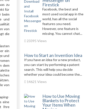
Messenger on
Firestick
was zu
Facebook, the best and
ekt für
most used social app in the
r beim
world, has all the social
ge und
features you need.
alität
However, one feature is
uen von
missing. You cannot chat...
ngt die
23395 Views
iasten
er ein
How to Start an Invention Idea
ige und
If you have an idea for a new product,
Aromen
you can start by performing a patent
en dem
search. This will help you decide
alette
whether your idea could become the...
isches
hätzen.
14621 Views
le von
How to Use Moving
aping-
Blankets to Protect
s eine
Your Items When
t Ihre