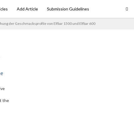
icles
Add Article
Submission Guidelines
hung der Geschmacksprofile von Elfbar 1500 und Elfbar 600
ne
ive
t the