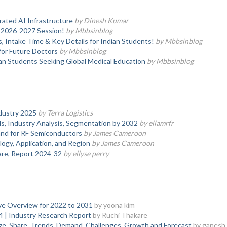
ated AI Infrastructure
by Dinesh Kumar
—2026-2027 Session!
by Mbbsinblog
, Intake Time & Key Details for Indian Students!
by Mbbsinblog
or Future Doctors
by Mbbsinblog
an Students Seeking Global Medical Education
by Mbbsinblog
dustry 2025
by Terra Logistics
, Industry Analysis, Segmentation by 2032
by ellamrfr
nd for RF Semiconductors
by James Cameroon
logy, Application, and Region
by James Cameroon
hare, Report 2024-32
by ellyse perry
e Overview for 2022 to 2031
by yoona kim
4 | Industry Research Report
by Ruchi Thakare
ze, Share, Trends, Demand, Challenges, Growth and Forecast
by ganesh