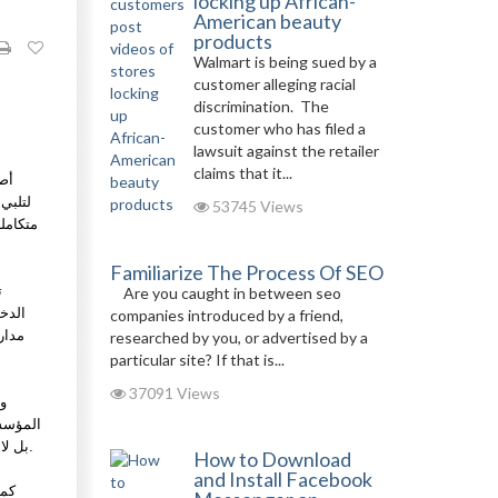
locking up African-
American beauty
products
Walmart is being sued by a
customer alleging racial
discrimination. The
customer who has filed a
lawsuit against the retailer
claims that it...
أص
لتلبي
53745 Views
متكامل
Familiarize The Process Of SEO
ت
Are you caught in between seo
الدخ
companies introduced by a friend,
مدار
researched by you, or advertised by a
particular site? If that is...
37091 Views
و
المؤسس،
بل لا بد من وجود أفراد على دراية كاملة بإجراءات الأمن والسلامة. ولهذا تسعى شركة أمنيات للأمن والسلامة لنشر ثقافة الوعي الأمني بين مختلف الفئات.
How to Download
and Install Facebook
كما