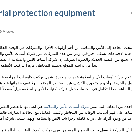
trial protection equipment
6 Views
بحت الحاجة إلى الأمن والسلامة من أهم أولويات الأفراد والشركات في الوقت الح
 هذه الاحتياجات بشكل احترافي. ومن بين هذه الشركات تبرز شركة أمنيات للأمن و
ة تجمع بين التقنية الحديثة والخبرة الطويلة. إن شركة أمنيات للأمن والسلامة لا تق
تبدأ من دراسة الموقع وتقييم المخاطر، مروراً بتركيب الأنظمة المناسبة، وصولاً إلى المتابعة المستمرة لضمان استدامة الحماية.
قدم شركة أمنيات للأن والسلامة خدمات متعددة تشمل تركيب كاميرات المراقبة عالي
ول والخروج، وأجهزة متطورة للكشف عن المخاطر المحتملة. ولا تقف خدماتها عند هذ
 الساعة. هذا التكامل في الخدمات جعل شركة أمنيات للأمن والسلامة خياراً مفضلا
احدة من النقاط التي تميز
شركة أمنيات للأمن والسلامة
هي اهتمامها بالعنصر البشر
ات على فهم أساليب الوقاية من المخاطر وكيفية التعامل مع الحالات الطارئة. فالش
 أن الشركة لا تغفل جانب التطوير المستمر، فهي تواكب أحدث التقنيات العالمية و