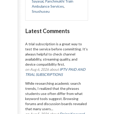
Sayasai
,
Panchmukhi Train
Ambulance Services
,
Snushuseu
Latest Comments
A trial subscription is a great way to
test the service before committing. It’s
always helpful to check channel
availability, streaming quality, and
device compatibility first.
on Aug 6, 2026 about
IPTV PAID AND
TRIAL SUBSCRIPTIONS
While researching academic search
trends, I realized that the phrases
students use often differ from what
keyword tools suggest. Browsing
forums and discussion boards revealed
that many users...
on Aug 5, 2026 about
Doing Keyword