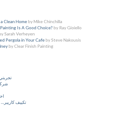
n a Clean Home
by Mike Chinchilla
Painting Is A Good Choice?
by Ray Gioiello
by Sarah Verheyen
ed Pergola in Your Cafe
by Steve Nakousis
dney
by Clear Finish Painting
تجربتي
شركة 
اخ
تكييف كاريير… 