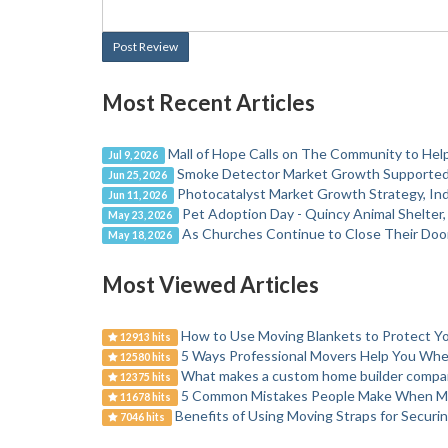
Post Review
Most Recent Articles
Mall of Hope Calls on The Community to Help
Jul 9, 2026
Smoke Detector Market Growth Supported b
Jun 25, 2026
Photocatalyst Market Growth Strategy, Ind
Jun 11, 2026
Pet Adoption Day - Quincy Animal Shelter
May 23, 2026
As Churches Continue to Close Their Door
May 18, 2026
Most Viewed Articles
How to Use Moving Blankets to Protect 
12913 hits
5 Ways Professional Movers Help You Wh
12580 hits
What makes a custom home builder compan
12375 hits
5 Common Mistakes People Make When M
11678 hits
Benefits of Using Moving Straps for Securi
7046 hits