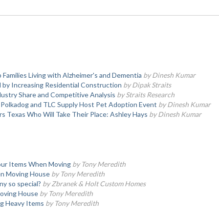
 Families Living with Alzheimer's and Dementia
by Dinesh Kumar
y Increasing Residential Construction
by Dipak Straits
ustry Share and Competitive Analysis
by Straits Research
, Polkadog and TLC Supply Host Pet Adoption Event
by Dinesh Kumar
s Texas Who Will Take Their Place: Ashley Hays
by Dinesh Kumar
Your Items When Moving
by Tony Meredith
en Moving House
by Tony Meredith
y so special?
by Zbranek & Holt Custom Homes
oving House
by Tony Meredith
ng Heavy Items
by Tony Meredith