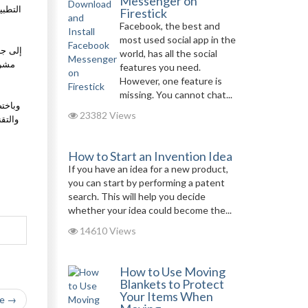
Messenger on
التطبي
Firestick
Facebook, the best and
most used social app in the
إلى جا
world, has all the social
مشرو
features you need.
However, one feature is
missing. You cannot chat...
وباخت
23382 Views
والتق
How to Start an Invention Idea
If you have an idea for a new product,
you can start by performing a patent
search. This will help you decide
whether your idea could become the...
14610 Views
How to Use Moving
Blankets to Protect
Your Items When
le →