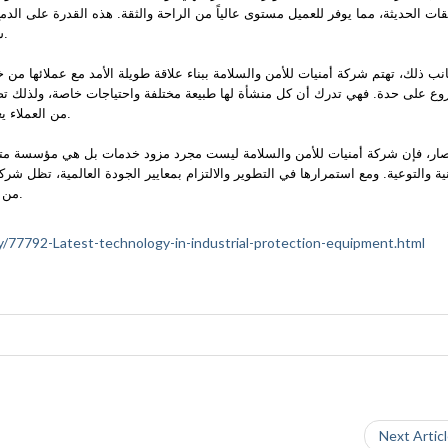
قات الحديثة، مما يوفر للعميل مستوى عالياً من الراحة والثقة. هذه القدرة على الد
سمعة شركة أمنيات للأمن والسلامة في السوق المحلي والإقليمي.
نب ذلك، تهتم شركة أمنيات للأمن والسلامة ببناء علاقة طويلة الأمد مع عملائها م
ع على حدة. فهي تدرك أن كل منشأة لها طبيعة مختلفة واحتياجات خاصة، ولذلك تصمم
من العملاء يعتبرون الشركة شريكاً استراتيجياً في مسيرتهم نحو بيئة أكثر أماناً.
صار، فإن شركة أمنيات للأمن والسلامة ليست مجرد مزود خدمات بل هي مؤسسة متكا
نية والتوعية. ومع استمرارها في التطوير والالتزام بمعايير الجودة العالمية، تظل شرك
من يبحث عن حلول موثوقة للأمن والحماية في عالم مليء بالتحديات.
ety/77792-Latest-technology-in-industrial-protection-equipment.html
Next Artic