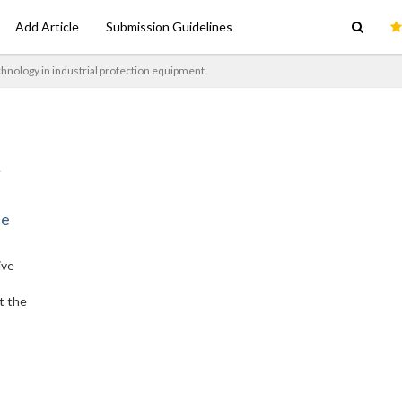
Add Article
Submission Guidelines
chnology in industrial protection equipment
ne
ive
t the