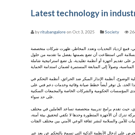
Latest technology in indus
by
ritubangalore
on Oct 3, 2025
Society
26
الي، فمع ازدياد التحديات وتعدد المخاطر، ظهرت شركات متخصصة
السلامة التي استطاعت أن تضع بصمتها بفضل ما تقدمه من حلول
تصر على تقديم أجهزة أو أنظمة تقليدية، بل تضع استراتيجية شاملة
ة الوضوح، أنظمة الإنذار المبكر ضد الحرائق، أنظمة التحكم في
ا الحد، بل توفر أيضاً خطط صيانة وقائية وخدمات دعم فني على
ً لدى المؤسسات الحكومية والشركات الخاصة والمجمعات السكنية
على حد سواء.
ي، حيث تقدم برامج تدريبية متخصصة تساعد العاملين في مختلف
ركة تدرك أن الأجهزة المتطورة وحدها لا تكفي لتحقيق بيئة آمنة
تحرص على إدخال الأنظمة الذكية التي تسمح بالتحكم عن بعد عبر