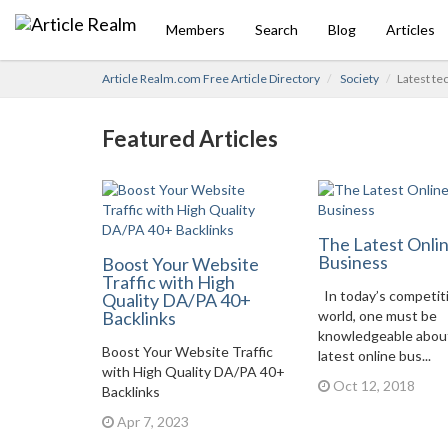
Members
Search
Blog
Articles
Article Realm.com Free Article Directory
Society
Latest te
Featured Articles
The Latest Onli
Business
Boost Your Website
Traffic with High
In today’s competit
Quality DA/PA 40+
Backlinks
world, one must be
knowledgeable abou
Boost Your Website Traffic
latest online bus...
with High Quality DA/PA 40+
Oct 12, 2018
Backlinks
Apr 7, 2023