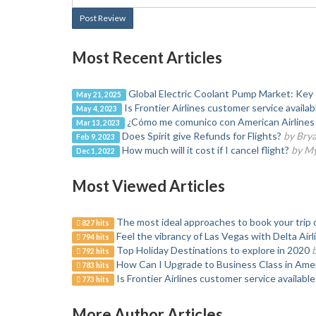
Post Review
Most Recent Articles
Global Electric Coolant Pump Market: Key
May 21, 2025
Is Frontier Airlines customer service availa
May 4, 2023
¿Cómo me comunico con American Airlines
Mar 13, 2023
Does Spirit give Refunds for Flights?
by Bry
Feb 9, 2023
How much will it cost if I cancel flight?
by My
Dec 1, 2022
Most Viewed Articles
The most ideal approaches to book your trip o
827 hits
Feel the vibrancy of Las Vegas with Delta Airl
794 hits
Top Holiday Destinations to explore in 2020
792 hits
How Can I Upgrade to Business Class in Amer
783 hits
Is Frontier Airlines customer service availabl
773 hits
More Author Articles