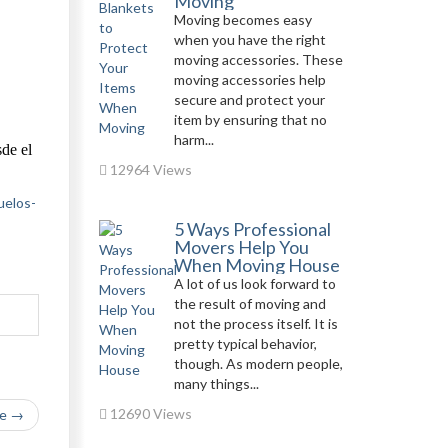
Moving
Moving becomes easy
when you have the right
moving accessories. These
moving accessories help
secure and protect your
item by ensuring that no
harm...
sde el
12964 Views
uelos-
5 Ways Professional
Movers Help You
When Moving House
A lot of us look forward to
the result of moving and
not the process itself. It is
pretty typical behavior,
though. As modern people,
many things...
12690 Views
le →