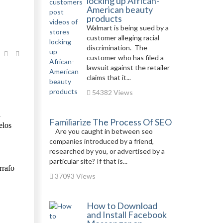
locking up African-
American beauty
products
Walmart is being sued by a
customer alleging racial
discrimination. The
customer who has filed a
lawsuit against the retailer
claims that it...
54382 Views
l
Familiarize The Process Of SEO
elos
Are you caught in between seo
companies introduced by a friend,
researched by you, or advertised by a
particular site? If that is...
rrafo
37093 Views
How to Download
and Install Facebook