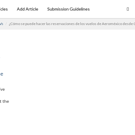
icles
Add Article
Submission Guidelines
Vs
¿Cómo se puede hacer las reservaciones de los vuelos de Aeroméxico desde 
ne
ive
t the