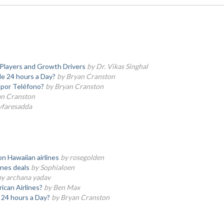
 Players and Growth Drivers
by Dr. Vikas Singhal
ble 24 hours a Day?
by Bryan Cranston
 por Teléfono?
by Bryan Cranston
an Cranston
faresadda
n Hawaiian airlines
by rosegolden
ines deals
by Sophialoen
by archana yadav
ican Airlines?
by Ben Max
e 24 hours a Day?
by Bryan Cranston