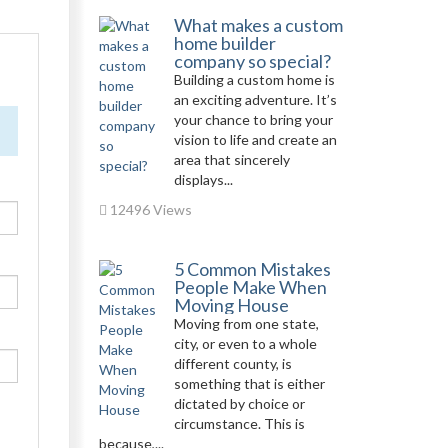
What makes a custom
home builder
company so special?
Building a custom home is
an exciting adventure. It’s
your chance to bring your
vision to life and create an
area that sincerely
displays...
12496 Views
5 Common Mistakes
People Make When
Moving House
Moving from one state,
city, or even to a whole
different county, is
something that is either
dictated by choice or
circumstance. This is
because,...