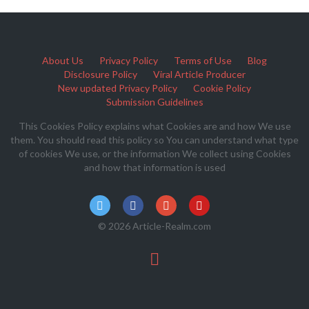
About Us
Privacy Policy
Terms of Use
Blog
Disclosure Policy
Viral Article Producer
New updated Privacy Policy
Cookie Policy
Submission Guidelines
This Cookies Policy explains what Cookies are and how We use
them. You should read this policy so You can understand what type
of cookies We use, or the information We collect using Cookies
and how that information is used
© 2026 Article-Realm.com