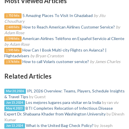
Most Viewed Articles
5 Amazing Places To Visit In Ghaziabad
by Jitu
753 hits
Choudhary
How to Reach American Airlines Customer Service?
by
600 hits
Adam Rose
American Airlines Teléfono en Español Servicio al Cliente
598 hits
by Adam Rose
How Can I Book Multi-city Flights on Avianca? |
595 hits
Flightadvisers
by Bryan Cranston
How to call Volaris customer service?
by James Charles
576 hits
Related Articles
IPL 2026 Overview: Teams, Players, Schedule Insights
Mar 20, 2026
& Travel Tips
by Guest
Los mejores lugares para visitar en la India
by ran viv
Jun 15, 2024
BTI Completes Relocation of Infectious Disease
May 4, 2023
Expert Dr. Shabaana Khader from Washington University
by Dinesh
Kumar
What is the United Bag Check Policy?
by Joseph
Jun 13, 2024